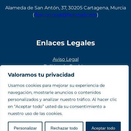
Alameda de San Antón, 37, 30205 Cartagena, Murcia
(
flexconcept@hotmail.com
)
Enlaces Legales
Aviso Legal
Política de Cookies
Política de Privacidad
Valoramos tu privacidad
Usamos cookies para mejorar su experiencia de
navegación, mostrarle anuncios o contenidos
personalizados y analizar nuestro tráfico. Al hacer clic
Síguenos
en “Aceptar todo” usted da su consentimiento a
nuestro uso de las cookies.
Personalizar
Rechazar todo
Aceptar todo