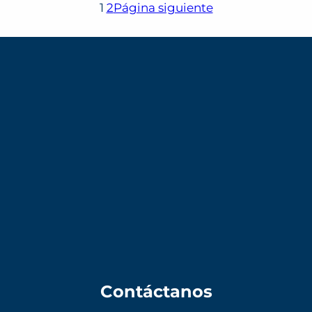
1
2
Página siguiente
Contáctanos