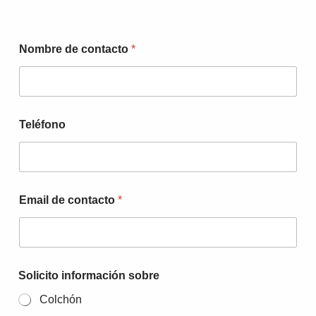
d
Nombre de contacto
*
e
T
e
l
é
f
Teléfono
o
n
o
E
m
a
Email de contacto
*
i
l
Solicito información sobre
Colchón