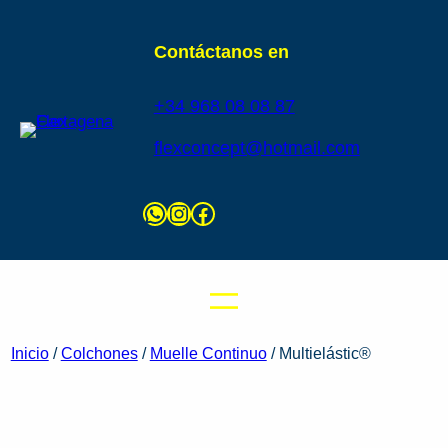
Contáctanos en
+34 968 08 08 87
flexconcept@hotmail.com
Inicio
/
Colchones
/
Muelle Continuo
/ Multielástic®